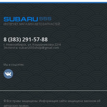
ИНТЕРНЕТ МАГАЗИН АВТОЗАПЧАСТЕЙ
8 (383) 291-57-88
г. Новосибирск
,
ул. Кошурникова 22/4
Эл.почта:
subaru555shop@gmail.com
Мы в соцсетях:
© Все права защищены. Информация сайта защищена законом об
авторских правах.