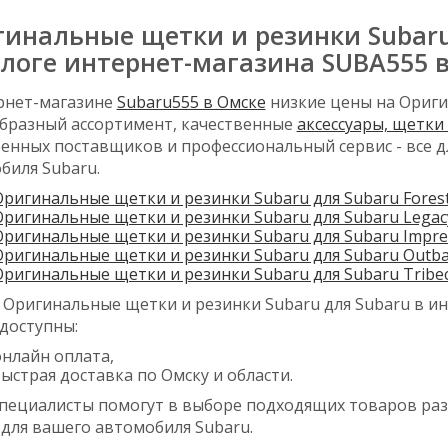
инальные щетки и резинки Subaru
логе интернет-магазина SUBA555 
рнет-магазине
Subaru555 в Омске
низкие цены на Ориги
бразный ассортимент, качественные
аксессуары, щетки
енных поставщиков и профессиональный сервис - все д
биля Subaru.
Оригинальные щетки и резинки Subaru для Subaru Fores
Оригинальные щетки и резинки Subaru для Subaru Legac
Оригинальные щетки и резинки Subaru для Subaru Impre
Оригинальные щетки и резинки Subaru для Subaru Outba
Оригинальные щетки и резинки Subaru для Subaru Tribe
 Оригинальные щетки и резинки Subaru для Subaru в ин
 доступны:
онлайн оплата,
ыстрая доставка по Омску и области.
пециалисты помогут в выборе подходящих товаров ра
 для вашего автомобиля Subaru.