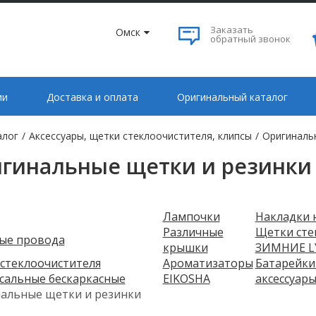
Заказать
Омск
обратный звонок
ии
Доставка и оплата
Оригинальный каталог
алог
/
Аксессуары, щетки стеклоочистителя, клипсы
/
Оригинальн
гинальные щетки и резинки 
Лампочки
Накладки 
Различные
Щетки сте
ые провода
крышки
ЗИМНИЕ L
стеклоочистителя
Ароматизаторы
Батарейки
сальные бескаркасные
EIKOSHA
аксессуар
альные щетки и резинки