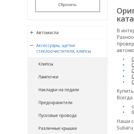
Сбросить
Ориг
ката
В инте
Автомасла
Разноо
провер
Аксессуары, щетки
автомо
стеклоочистителя, клипсы
Клипсы
Лампочки
Накладки на педали
Купить
Всегда
Предохранители
б
Пусковые провода
Наши с
Subaru
Различные крышки