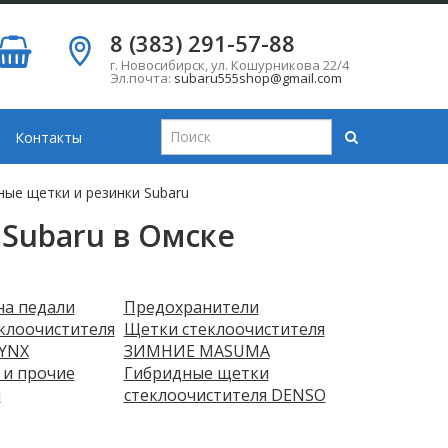
8 (383) 291-57-88
г. Новосибирск
,
ул. Кошурникова 22/4
Эл.почта:
subaru555shop@gmail.com
Контакты
ые щетки и резинки Subaru
Subaru в Омске
на педали
Предохранители
клоочистителя
Щетки стеклоочистителя
YNX
ЗИМНИЕ MASUMA
 и прочие
Гибридные щетки
ы
стеклоочистителя DENSO