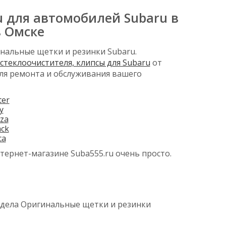
 для автомобилей Subaru в
в Омске
нальные щетки и резинки Subaru.
 стеклоочистителя, клипсы для Subaru
от
ля ремонта и обслуживания вашего
ter
y
za
ck
ca
тернет-магазине Suba555.ru очень просто.
здела Оригинальные щетки и резинки