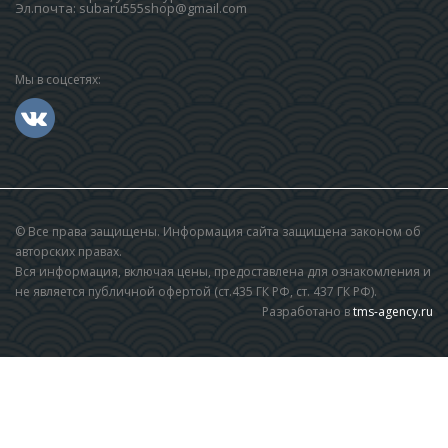
Эл.почта:
subaru555shop@gmail.com
Мы в соцсетях:
© Все права защищены. Информация сайта защищена законом об
авторских правах.
Вся информация, включая цены, предоставлена для ознакомления и
не является публичной офертой (ст.435 ГК РФ, cт. 437 ГК РФ).
Разработано в
tms-agency.ru