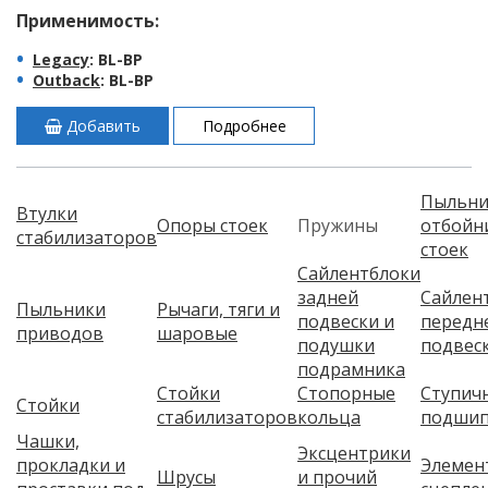
Применимость:
Legacy
: BL-BP
Outback
: BL-BP
Добавить
Подробнее
Пыльни
Втулки
Опоры стоек
Пружины
отбойн
стабилизаторов
стоек
Сайлентблоки
задней
Сайлен
Пыльники
Рычаги, тяги и
подвески и
передн
приводов
шаровые
подушки
подвес
подрамника
Стойки
Стопорные
Ступич
Стойки
стабилизаторов
кольца
подшип
Чашки,
Эксцентрики
прокладки и
Элемен
Шрусы
и прочий