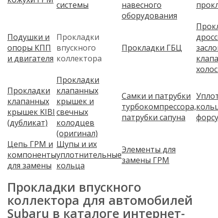
системы
навесного
прок
оборудования
Прок
Подушки и
Прокладки
дрос
опоры КПП
впускного
Прокладки ГБЦ
засло
и двигателя
коллектора
клап
холос
Прокладки
Прокладки
клапанных
Самки и патрубки
Упло
клапанных
крышек и
турбокомпрессора,
коль
крышек KIBI
свечных
патрубки сапуна
форс
(дубликат)
колодцев
(оригинал)
Цепь ГРМ и
Щупы и их
Элементы для
компоненты
уплотнительные
замены ГРМ
для замены
кольца
Прокладки впускного
коллектора для автомобилей
Subaru в каталоге интернет-