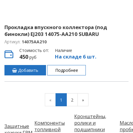
Прокладка впускного коллектора (под
бинокли) EJ203 14075-AA210 SUBARU
Артикул:
14075AA210
Стоимость от:
Наличие
450
На складе 6 шт.
руб
Добавить
Подробнее
«
1
2
»
Кронштейны,
Компоненты
ролики и
Масл
Защитные
топливной
подшипники
пробк
кожухи ГРМ