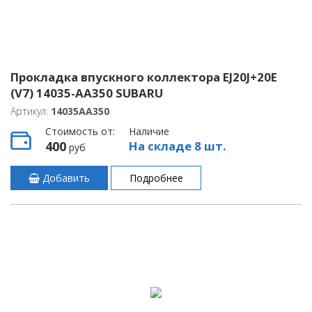
Прокладка впускного коллектора EJ20J+20E
(V7) 14035-AA350 SUBARU
Артикул:
14035AA350
Стоимость от:
Наличие
400
На складе 8 шт.
руб
Добавить
Подробнее