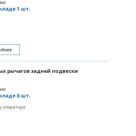
чие
кладе 1 шт.
обнее
ых рычагов задней подвески
чие
кладе 6 шт.
 у оператора