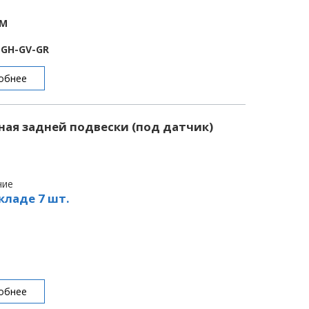
BM
E-GH-GV-GR
обнее
ная задней подвески (под датчик)
чие
кладе 7 шт.
обнее