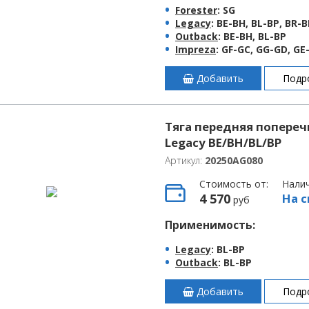
Forester
: SG
Legacy
: BE-BH, BL-BP, BR-
Outback
: BE-BH, BL-BP
Impreza
: GF-GC, GG-GD, G
Добавить
Подр
Тяга передняя попереч
Legacy BE/BH/BL/BP
Артикул:
20250AG080
Стоимость от:
Нали
4 570
На с
руб
Применимость:
Legacy
: BL-BP
Outback
: BL-BP
Добавить
Подр