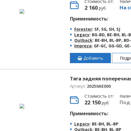
Стоимость от:
Нали
2 160
На с
руб
Применимость:
Forester
: SF, SG, SH, SJ
Legacy
: BG-BD, BE-BH, BL-
Outback
: BE-BH, BL-BP, BD
Impreza
: GF-GC, GG-GD, GE
Добавить
Подр
Тяга задняя поперечная
Артикул:
20250AE000
Стоимость от:
Нали
22 150
Под
руб
Применимость:
Legacy
: BE-BH, BL-BP
Outback
: BE-BH, BL-BP