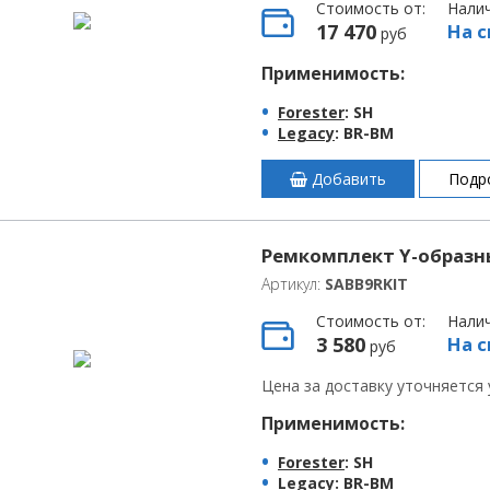
Стоимость от:
Нали
17 470
На с
руб
Применимость:
Forester
: SH
Legacy
: BR-BM
Добавить
Подр
Ремкомплект Y-образн
Артикул:
SABB9RKIT
Стоимость от:
Нали
3 580
На с
руб
Цена за доставку уточняется
Применимость:
Forester
: SH
Legacy
: BR-BM