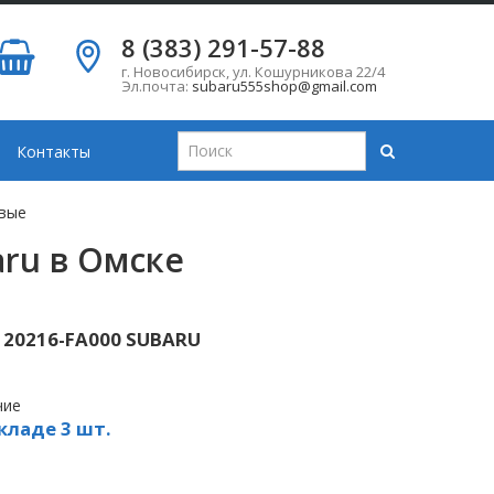
8 (383) 291-57-88
г. Новосибирск
,
ул. Кошурникова 22/4
Эл.почта:
subaru555shop@gmail.com
Контакты
овые
aru в Омске
 20216-FA000 SUBARU
чие
кладе 3 шт.