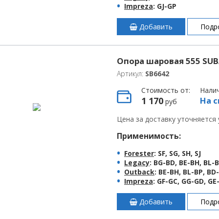
Impreza
: GJ-GP
Добавить
Подр
Опора шаровая 555 SUB
Артикул:
SB6642
Стоимость от:
Нали
1 170
На с
руб
Цена за доставку уточняется
Применимость:
Forester
: SF, SG, SH, SJ
Legacy
: BG-BD, BE-BH, BL-
Outback
: BE-BH, BL-BP, BD
Impreza
: GF-GC, GG-GD, GE
Добавить
Подр