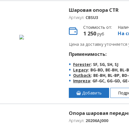
Шаровая опора CTR
Артикул:
CBSU3
Стоимость от:
Нали
1 250
На с
руб
Цена за доставку уточняется
Применимость:
Forester
: SF, SG, SH, SJ
Legacy
: BG-BD, BE-BH, BL-
Outback
: BE-BH, BL-BP, BD
Impreza
: GF-GC, GG-GD, GE
Добавить
Подр
Опора шаровая передня
Артикул:
20206AJ000