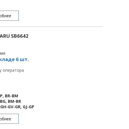
обнее
ARU SB6642
чие
кладе 6 шт.
 у оператора
BP, BR-BM
-BG, BM-BR
-GH-GV-GR, GJ-GP
обнее