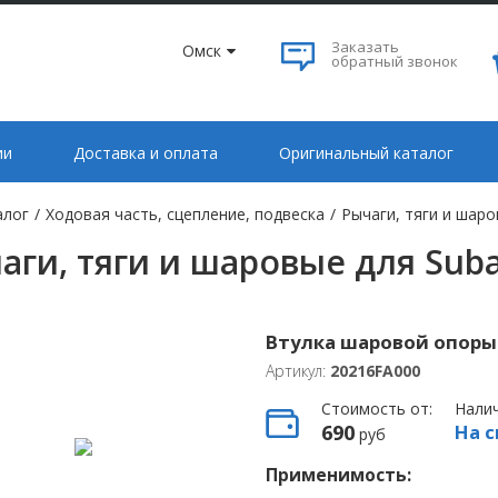
Заказать
Омск
обратный звонок
ии
Доставка и оплата
Оригинальный каталог
алог
/
Ходовая часть, сцепление, подвеска
/
Рычаги, тяги и шар
аги, тяги и шаровые для Sub
Втулка шаровой опоры
Артикул:
20216FA000
Стоимость от:
Нали
690
На с
руб
Применимость: