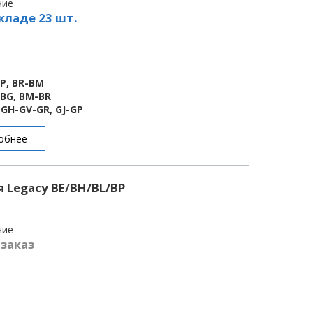
чие
кладе 23 шт.
BP, BR-BM
-BG, BM-BR
-GH-GV-GR, GJ-GP
обнее
 Legacy BE/BH/BL/BP
чие
 заказ