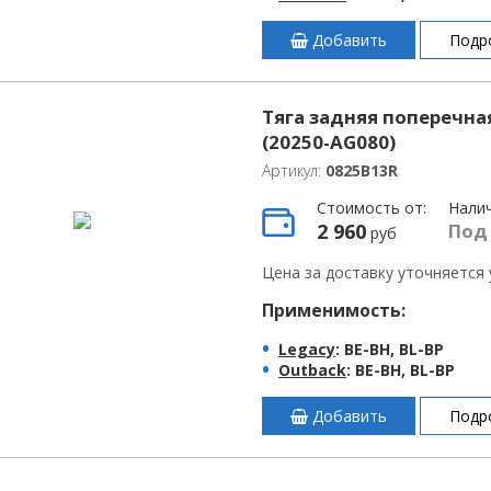
Добавить
Подр
Тяга задняя поперечная
(20250-AG080)
Артикул:
0825B13R
Стоимость от:
Нали
2 960
Под
руб
Цена за доставку уточняется
Применимость:
Legacy
: BE-BH, BL-BP
Outback
: BE-BH, BL-BP
Добавить
Подр