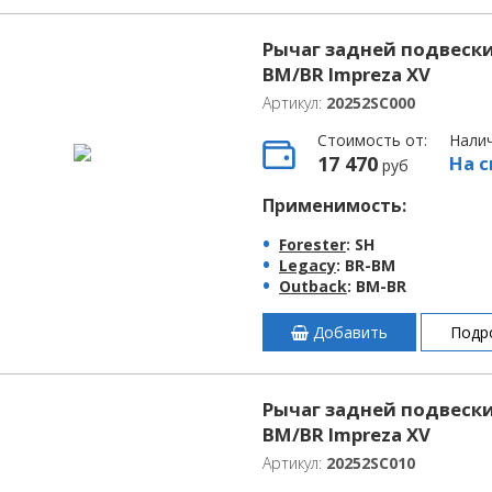
Рычаг задней подвески
BM/BR Impreza XV
Артикул:
20252SC000
Стоимость от:
Нали
17 470
На с
руб
Применимость:
Forester
: SH
Legacy
: BR-BM
Outback
: BM-BR
Добавить
Подр
Рычаг задней подвески
BM/BR Impreza XV
Артикул:
20252SC010