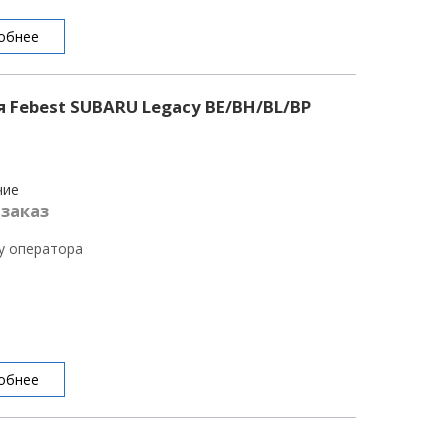
обнее
 Febest SUBARU Legacy BE/BH/BL/BP
чие
 заказ
 у оператора
обнее