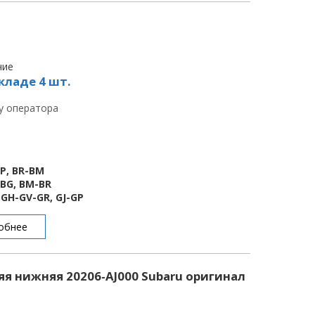
чие
кладе 4 шт.
 у оператора
BP, BR-BM
-BG, BM-BR
-GH-GV-GR, GJ-GP
обнее
я нижняя 20206-AJ000 Subaru оригинал