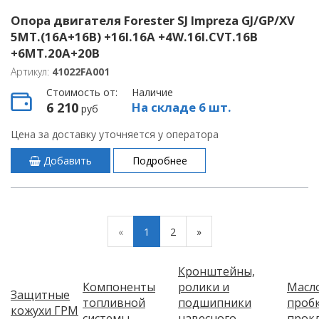
Опора двигателя Forester SJ Impreza GJ/GP/XV
5MT.(16A+16B) +16I.16A +4W.16I.CVT.16B
+6MT.20A+20B
Артикул:
41022FA001
Стоимость от:
Наличие
6 210
На складе 6 шт.
руб
Цена за доставку уточняется у оператора
Добавить
Подробнее
«
1
2
»
Кронштейны,
Компоненты
ролики и
Масл
Защитные
топливной
подшипники
пробк
кожухи ГРМ
системы
навесного
прок