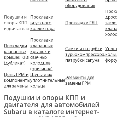
оборудования
Прок
Подушки и
Прокладки
дрос
опоры КПП
впускного
Прокладки ГБЦ
засло
и двигателя
коллектора
клап
холос
Прокладки
Прокладки
клапанных
Самки и патрубки
Упло
клапанных
крышек и
турбокомпрессора,
коль
крышек KIBI
свечных
патрубки сапуна
форс
(дубликат)
колодцев
(оригинал)
Цепь ГРМ и
Щупы и их
Элементы для
компоненты
уплотнительные
замены ГРМ
для замены
кольца
Подушки и опоры КПП и
двигателя для автомобилей
Subaru в каталоге интернет-