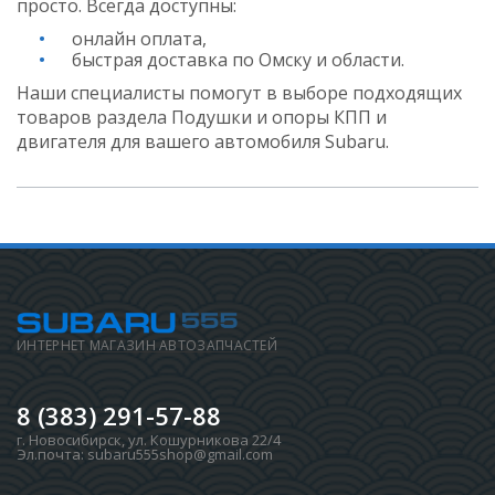
просто. Всегда доступны:
онлайн оплата,
быстрая доставка по Омску и области.
Наши специалисты помогут в выборе подходящих
товаров раздела Подушки и опоры КПП и
двигателя для вашего автомобиля Subaru.
ИНТЕРНЕТ МАГАЗИН АВТОЗАПЧАСТЕЙ
8 (383) 291-57-88
г. Новосибирск
,
ул. Кошурникова 22/4
Эл.почта:
subaru555shop@gmail.com