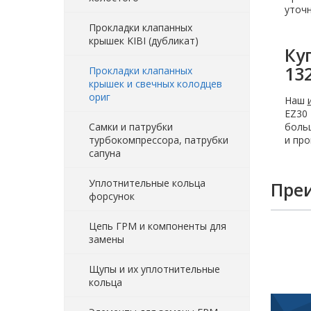
уточн
Прокладки клапанных
крышек KIBI (дубликат)
Ку
13
Прокладки клапанных
крышек и свечных колодцев
ориг
Наш
EZ30 
Самки и патрубки
больш
турбокомпрессора, патрубки
и про
сапуна
Уплотнительные кольца
Пре
форсунок
Цепь ГРМ и компоненты для
замены
Щупы и их уплотнительные
кольца