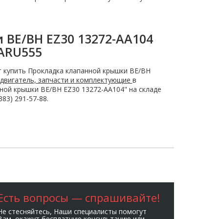
BE/BH EZ30 13272-AA104
ARU555
 купить Прокладка клапанной крышки BE/BH
двигатель, запчасти и комплектующие
в
ной крышки BE/BH EZ30 13272-AA104" на складе
83) 291-57-88.
Есть вопросы — спрашивайте!
Не стесняйтесь, Наши специалисты помогут
Вам, окажут бесплатную консультацию или