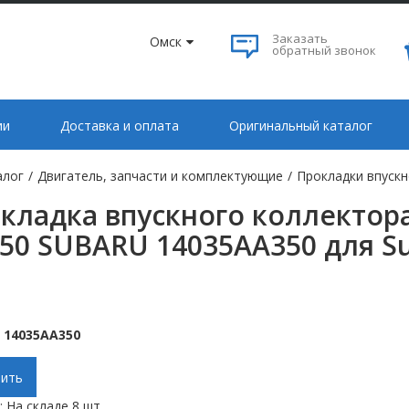
Заказать
Омск
обратный звонок
ии
Доставка и оплата
Оригинальный каталог
алог
/
Двигатель, запчасти и комплектующие
/
Прокладки впускн
кладка впускного коллектора 
50 SUBARU 14035AA350 для Su
:
14035AA350
ить
:
На складе 8 шт.