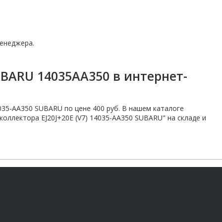
енеджера.
UBARU 14035AA350 в интернет-
4035-AA350 SUBARU по цене 400 руб. В нашем каталоге
оллектора EJ20J+20E (V7) 14035-AA350 SUBARU" на складе и