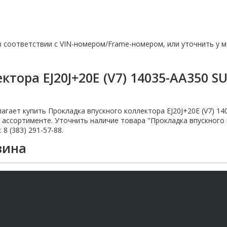
соответствии с VIN-номером/Frame-номером, или уточнить у м
тора EJ20J+20E (V7) 14035-AA350 S
агает купить Прокладка впускного коллектора EJ20J+20E (V7) 1
ассортименте. Уточнить наличие товара "Прокладка впускного к
8 (383) 291-57-88.
зина